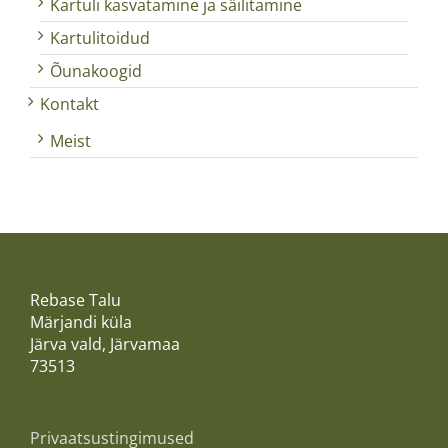
Kartuli kasvatamine ja säilitamine
Kartulitoidud
Õunakoogid
Kontakt
Meist
Rebase Talu
Märjandi küla
Järva vald, Järvamaa
73513
Privaatsustingimused