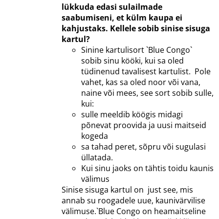
lükkuda edasi sulailmade
saabumiseni, et külm kaupa ei
kahjustaks.
Kellele sobib sinise sisuga
kartul?
Sinine kartulisort `Blue Congo`
sobib sinu kööki, kui sa oled
tüdinenud tavalisest kartulist. Pole
vahet, kas sa oled noor või vana,
naine või mees, see sort sobib sulle,
kui:
sulle meeldib köögis midagi
põnevat proovida ja uusi maitseid
kogeda
sa tahad peret, sõpru või sugulasi
üllatada.
Kui sinu jaoks on tähtis toidu kaunis
välimus
Sinise sisuga kartul on just see, mis
annab su roogadele uue, kaunivärvilise
välimuse.`Blue Congo on heamaitseline