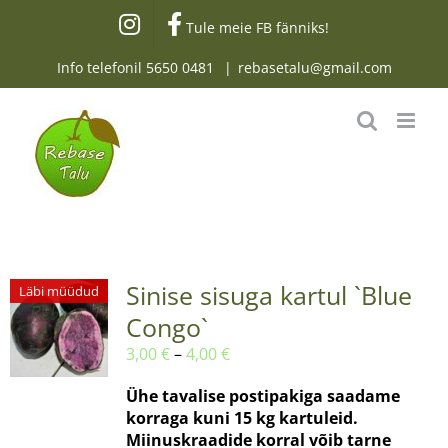
Skip
Tule meie FB fänniks!
to
content
Info telefonil
5650 0481
|
rebasetalu@gmail.com
Sinise sisuga kartul `Blue
Läbi müüdud
Congo`
Hinnavahemik:
3,00
€
–
4,00
€
3,00 €
Ühe tavalise postipakiga saadame
kuni
korraga kuni 15 kg kartuleid.
4,00 €
Miinuskraadide korral võib tarne