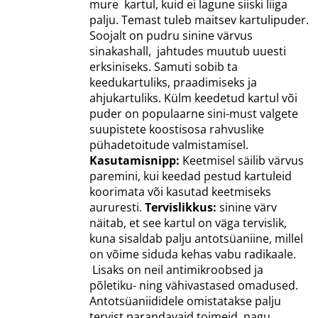
mure kartul, kuid ei lagune siiski liiga
palju. Temast tuleb maitsev kartulipuder.
Soojalt on pudru sinine värvus
sinakashall, jahtudes muutub uuesti
erksiniseks. Samuti sobib ta
keedukartuliks, praadimiseks ja
ahjukartuliks. Külm keedetud kartul või
puder on populaarne sini-must valgete
suupistete koostisosa rahvuslike
pühadetoitude valmistamisel.
Kasutamisnipp:
Keetmisel säilib värvus
paremini, kui keedad pestud kartuleid
koorimata või kasutad keetmiseks
aururesti.
Tervislikkus:
sinine värv
näitab, et see kartul on väga tervislik,
kuna sisaldab palju antotsüaniine, millel
on võime siduda kehas vabu radikaale.
Lisaks on neil antimikroobsed ja
põletiku- ning vähivastased omadused.
Antotsüaniididele omistatakse palju
tervist parandavaid toimeid, nagu