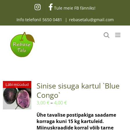
Skip
Tule meie FB fänniks!
to
content
Info telefonil
5650 0481
|
rebasetalu@gmail.com
Sinise sisuga kartul `Blue
Läbi müüdud
Congo`
Hinnavahemik:
3,00
€
–
4,00
€
3,00 €
Ühe tavalise postipakiga saadame
kuni
korraga kuni 15 kg kartuleid.
4,00 €
Miinuskraadide korral võib tarne