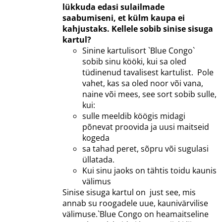
lükkuda edasi sulailmade
saabumiseni, et külm kaupa ei
kahjustaks.
Kellele sobib sinise sisuga
kartul?
Sinine kartulisort `Blue Congo`
sobib sinu kööki, kui sa oled
tüdinenud tavalisest kartulist. Pole
vahet, kas sa oled noor või vana,
naine või mees, see sort sobib sulle,
kui:
sulle meeldib köögis midagi
põnevat proovida ja uusi maitseid
kogeda
sa tahad peret, sõpru või sugulasi
üllatada.
Kui sinu jaoks on tähtis toidu kaunis
välimus
Sinise sisuga kartul on just see, mis
annab su roogadele uue, kaunivärvilise
välimuse.`Blue Congo on heamaitseline