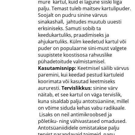
mure kartul, kuid ei lagune siiski liiga
palju. Temast tuleb maitsev kartulipuder.
Soojalt on pudru sinine värvus
sinakashall, jahtudes muutub uuesti
erksiniseks. Samuti sobib ta
keedukartuliks, praadimiseks ja
ahjukartuliks. Külm keedetud kartul või
puder on populaarne sini-must valgete
suupistete koostisosa rahvuslike
pühadetoitude valmistamisel.
Kasutamisnipp:
Keetmisel säilib värvus
paremini, kui keedad pestud kartuleid
koorimata või kasutad keetmiseks
aururesti.
Tervislikkus:
sinine värv
näitab, et see kartul on väga tervislik,
kuna sisaldab palju antotsüaniine, millel
on võime siduda kehas vabu radikaale.
Lisaks on neil antimikroobsed ja
põletiku- ning vähivastased omadused.
Antotsüaniididele omistatakse palju
tervist parandavaid toimeid, nagu