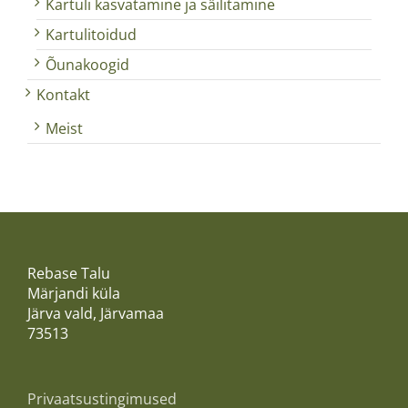
Kartuli kasvatamine ja säilitamine
Kartulitoidud
Õunakoogid
Kontakt
Meist
Rebase Talu
Märjandi küla
Järva vald, Järvamaa
73513
Privaatsustingimused