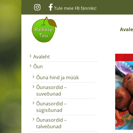
Skip
Tule meie FB fänniks!
to
content
Aval
Avaleht
Õun
Õuna hind ja müük
Õunasordid –
suveõunad
Õunasordid –
sügisõunad
Õunasordid –
talveõunad