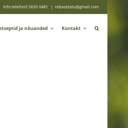
Info telefonil
5650 0481
|
rebasetalu@gmail.com
etseptid ja nõuanded
Kontakt