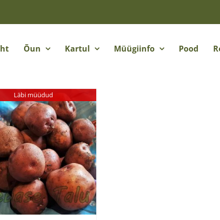
eht
Õun
Kartul
Müügiinfo
Pood
R
Läbi müüdud