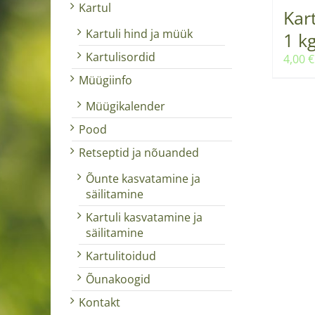
Kartul
Kart
Kartuli hind ja müük
1 k
Kartulisordid
4,00
€
Müügiinfo
Müügikalender
Pood
Retseptid ja nõuanded
Õunte kasvatamine ja
säilitamine
Kartuli kasvatamine ja
säilitamine
Kartulitoidud
Õunakoogid
Kontakt