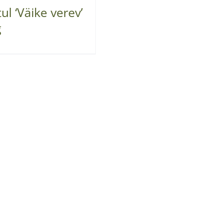
ul ‘Väike verev’
g